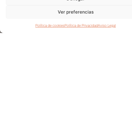
memoria.
Ver preferencias
En Querida Jacinta,
hemos recreado esa
Política de cookies
Política de Privacidad
Aviso Legal
atmósfera
acogedora y alegre.
Queremos que cada
visita sea un viaje a
esos momentos de
calidez y sabor.
Nuestra cocina,
impregnada de
tradición y amor, está
diseñada para
hacerte sentir como
en casa, rodeado de
amigos y familiares.
Gracias por elegirnos
para compartir sus
momentos