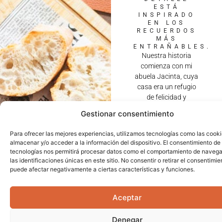
ESTÁ
INSPIRADO
EN LOS
RECUERDOS
MÁS
ENTRAÑABLES.
Nuestra historia
comienza con mi
abuela Jacinta, cuya
casa era un refugio
de felicidad y
deliciosa comida
Gestionar consentimiento
casera. Allí, en
compañía de la
Para ofrecer las mejores experiencias, utilizamos tecnologías como las cook
familia,
almacenar y/o acceder a la información del dispositivo. El consentimiento de
disfrutábamos de
tecnologías nos permitirá procesar datos como el comportamiento de navega
largas charlas,
las identificaciones únicas en este sitio. No consentir o retirar el consentimie
puede afectar negativamente a ciertas características y funciones.
paseos por el campo
y juegos entre los
viñedos. Las risas y
Aceptar
los aromas de sus
maravillosos platos
Denegar
siguen vivos en mi